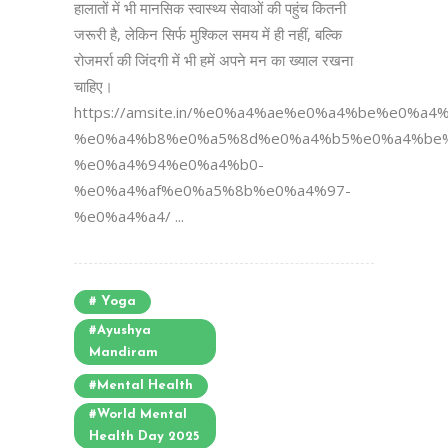
हालातों में भी मानसिक स्वास्थ्य सेवाओं की पहुंच कितनी
जरूरी है, लेकिन सिर्फ मुश्किल समय में ही नहीं, बल्कि
रोजमर्रा की जिंदगी में भी हमें अपने मन का ख्याल रखना
चाहिए।
https://amsite.in/%e0%a4%ae%e0%a4%be%e0%
%e0%a4%b8%e0%a5%8d%e0%a4%b5%e0%a4%be%
%e0%a4%94%e0%a4%b0-
%e0%a4%af%e0%a5%8b%e0%a4%97-
%e0%a4%a4/ ...
# Yoga
#Ayushya
Mandiram
#Mental Health
#World Mental
Health Day 2025