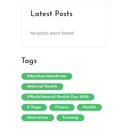
Latest Posts
No posts were found.
Tags
#Ayushya Mandiram
#Mental Health
#World Mental Health Day 2025
# Yoga
Fitness
Health
Motivation
Training